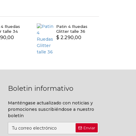
n 4 Ruedas
Patin 4 Ruedas
Raque
r talle 34
Glitter talle 36
para 
290,00
$ 2.290,00
$ 49
Boletin informativo
Manténgase actualizado con noticias y
promociones suscribiéndose a nuestro
boletín
Enviar