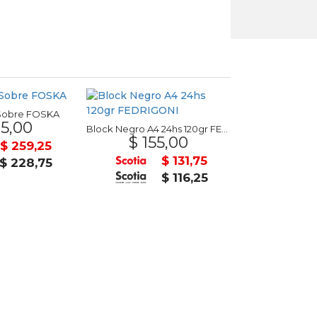
Sobre FOSKA
Asiento p
5,00
$ 41
Block Negro A4 24hs 120gr FEDRIGONI
$ 155,00
$ 259,25
$ 131,75
$ 228,75
$ 116,25