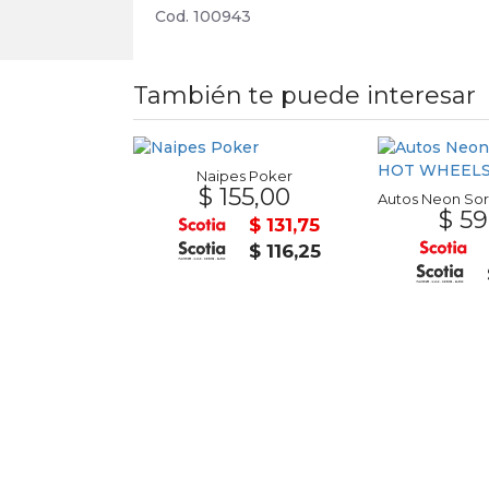
Cod. 100943
También te puede interesar
Naipes Poker
$ 155,00
Rollo de Papel Obra 75x60x13mm
0,00
$ 59
$ 131,75
$ 34,00
$ 116,25
$ 30,00