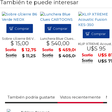
También te puede interesar
Comprar
Comprar
Comprar
Sobre c/cierre B6 Verde NEOX
Lunchera Blue Clues CARTOONS
$ 15,00
$ 540,00
KLIP XTREME Acoustic Fusion KES-350
U$S 95
$ 12,75
$ 459,00
U$S 81
$ 11,25
$ 405,00
U$S 71
También podría gustarte
Vistos recientemente
Mas