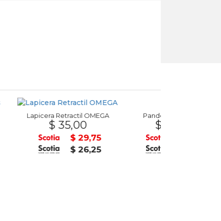
etractil OMEGA
Pandereta en Madera
35,00
$ 270,00
$ 29,75
$ 229,50
$ 26,25
$ 202,50
$ 2