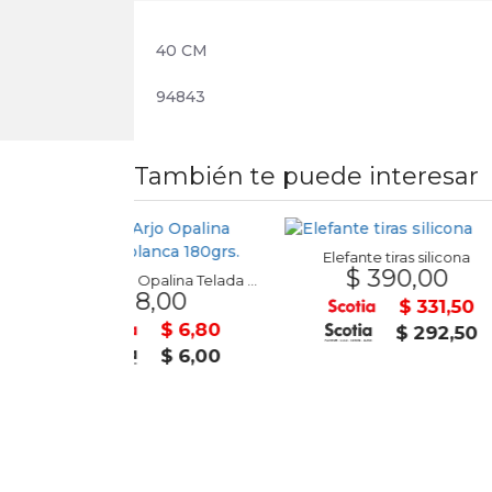
40 CM
94843
También te puede interesar
Elefante tiras silicona
Bug
$ 390,00
$ 1
Cartulina Arjo Opalina Telada A-4 blanca 180grs.
 8,00
$ 331,50
$ 6,80
$ 292,50
$ 6,00