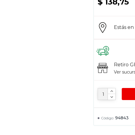
$ 138,75
Estás e
Retiro G
Ver sucur
94843
Código: