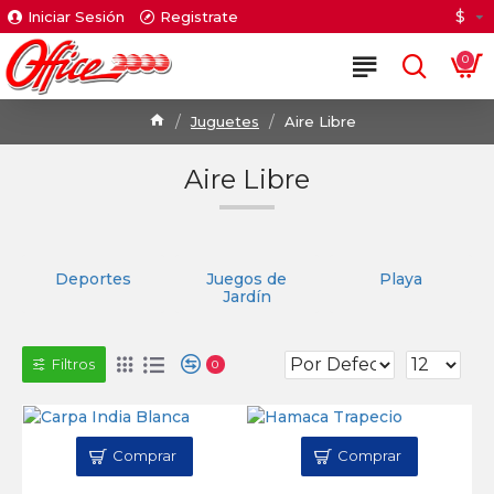
$
Iniciar Sesión
Registrate
0
Juguetes
Aire Libre
Aire Libre
Deportes
Juegos de
Playa
Jardín
Filtros
0
Comprar
Comprar