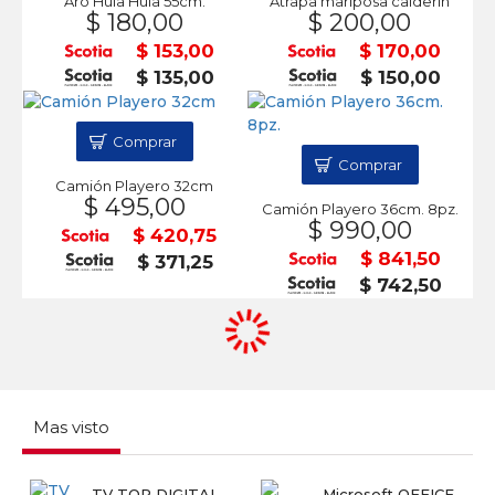
Aro Hula Hula 55cm.
Atrapa mariposa calderín
$ 180,00
$ 200,00
$ 153,00
$ 170,00
$ 135,00
$ 150,00
Comprar
Comprar
Camión Playero 32cm
$ 495,00
Camión Playero 36cm. 8pz.
$ 990,00
$ 420,75
$ 841,50
$ 371,25
$ 742,50
Mas visto
TV TOP DIGITAL
Microsoft OFFICE