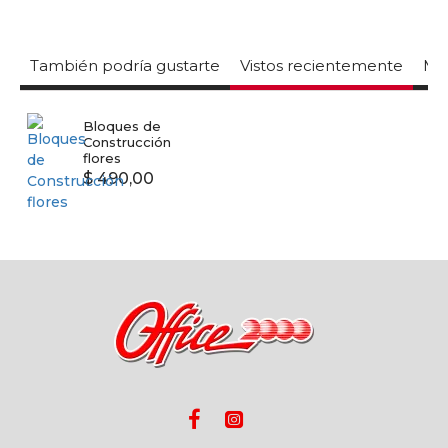
También podría gustarte
Vistos recientemente
Mas
Bloques de
Construcción
flores
$ 490,00