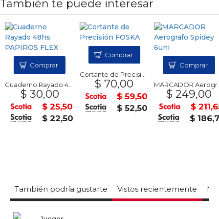
También te puede interesar
Comprar
Comprar
Comprar
Cortante de Precisión FOSKA
$ 70,00
Cuaderno Rayado 48hs PAPIROS FLEX
MARCADOR Aerografo Spidey 6uni
$ 30,00
$ 249,00
$ 59,50
$ 25,50
$ 211,65
$ 52,50
$ 22,50
$ 186,7
También podría gustarte
Vistos recientemente
Mas
Juegos