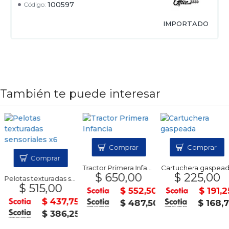
100597
Código:
IMPORTADO
También te puede interesar
Comprar
Comprar
Comprar
Tractor Primera Infancia
Cartuchera gaspead
$ 650,00
$ 225,00
Pelotas texturadas sensoriales x6
$ 515,00
$ 552,50
$ 191,25
$ 437,75
$ 487,50
$ 168,7
$ 386,25