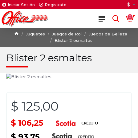
$
Iniciar Sesión
Registrate
0
Juguetes
Juegos de Rol
Juegos de Belleza
Blister 2 esmaltes
Blister 2 esmaltes
$ 125,00
$ 106,25
$ 93,75