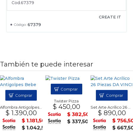
Cod.67379
CREATE IT
67379
Código:
También te puede interesar
Comprar
Comprar
Comprar
Twister Pizza
$ 450,00
Alfombra Antigolpes Bebe
Set Arte Acrílico 26 Piezas DA VINCI
$ 1.390,00
$ 890,00
$ 382,50
$ 1.181,50
$ 756,5
$ 337,50
0
$ 1.042,50
$ 667,5