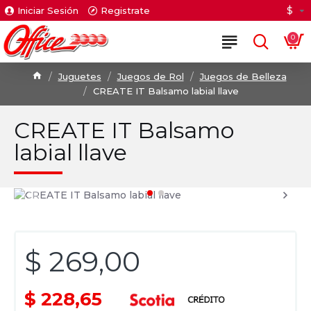
$
Iniciar Sesión
Registrate
0
Juguetes
Juegos de Rol
Juegos de Belleza
CREATE IT Balsamo labial llave
CREATE IT Balsamo
labial llave
$ 269,00
$ 228,65