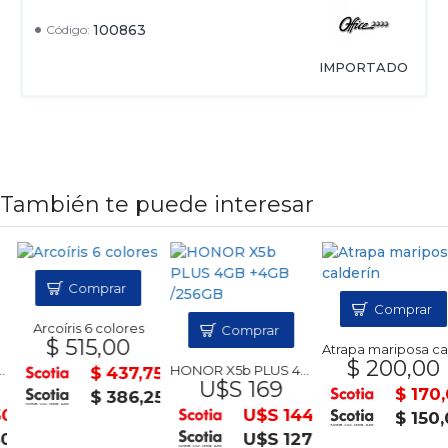
100863
Código:
IMPORTADO
También te puede interesar
Comprar
Comprar
Arcoíris 6 colores
Comprar
$ 515,00
Atrapa mariposa calderín
$ 200,00
HONOR X5b PLUS 4GB +4GB /256GB
$ 437,75
U$S 169
$ 170,0
$ 386,25
U$S 144
$ 150,0
U$S 127