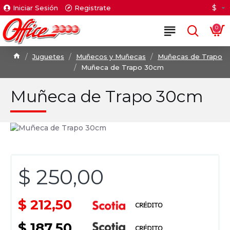
$
Iniciar Sesión
Registrate
0
Juguetes
Muñecos y Muñecas
Muñecas de Trapo
Muñeca de Trapo 30cm
Muñeca de Trapo 30cm
$ 250,00
$ 212,50
$ 187,50