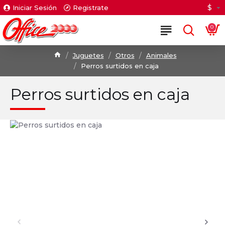
$
Iniciar Sesión
Registrate
0
Juguetes
Otros
Animales
Perros surtidos en caja
Perros surtidos en caja