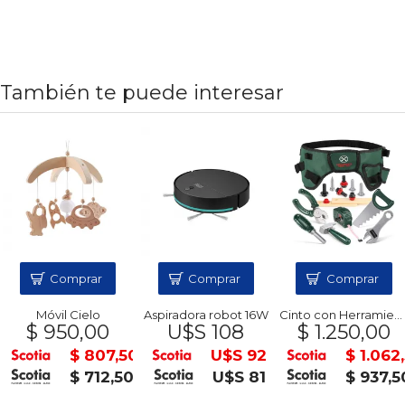
También te puede interesar
Comprar
Comprar
Comprar
Móvil Cielo
Aspiradora robot 16W
Cinto con Herramientas
$ 950,00
U$S 108
$ 1.250,00
0
$ 807,50
U$S 92
$ 1.062,
0
$ 712,50
U$S 81
$ 937,5