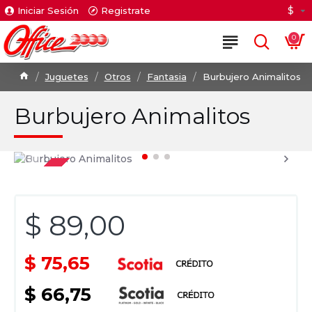
$
Iniciar Sesión
Registrate
0
Juguetes
Otros
Fantasia
Burbujero Animalitos
Burbujero Animalitos
$ 89,00
$ 75,65
$ 66,75