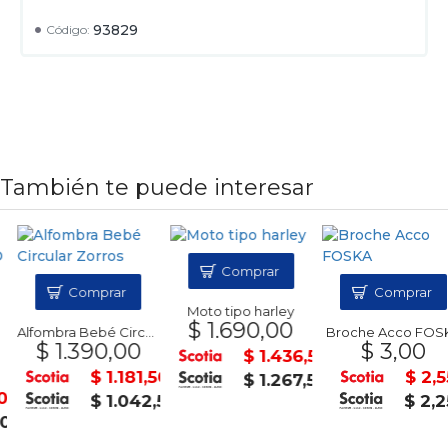
93829
Código:
También te puede interesar
Comprar
Comprar
Comprar
Moto tipo harley
$ 1.690,00
Alfombra Bebé Circular Zorros
Broche Acco FOSK
$ 1.390,00
$ 3,00
$ 1.436,50
$ 1.181,50
$ 2,55
$ 1.267,50
$ 1.042,50
$ 2,25