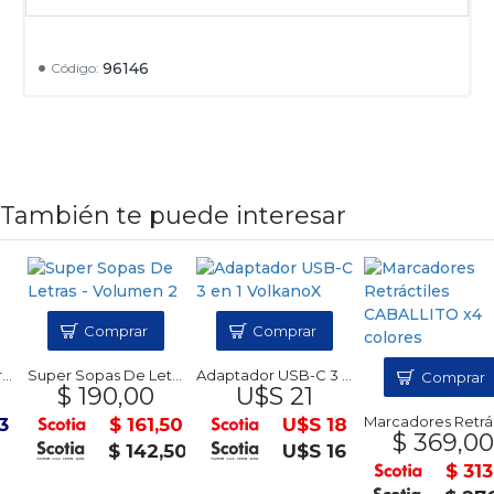
96146
Código:
También te puede interesar
Comprar
Comprar
Super Sopas De Letras - Volumen 2
Adaptador USB-C 3 en 1 VolkanoX
Comprar
$ 190,00
U$S 21
Marcadores Retr
$ 161,50
U$S 18
$ 369,00
$ 142,50
U$S 16
$ 313,6