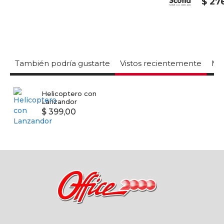
$ 276,
También podría gustarte
Vistos recientemente
Mas
Helicoptero con
Lanzandor
$ 399,00