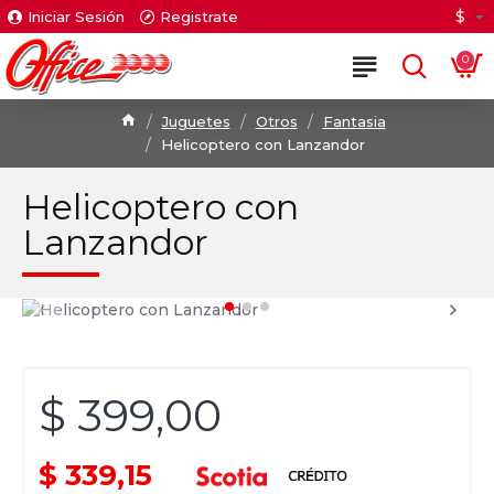
$
Iniciar Sesión
Registrate
0
Juguetes
Otros
Fantasia
Helicoptero con Lanzandor
Helicoptero con
Lanzandor
$ 399,00
$ 339,15