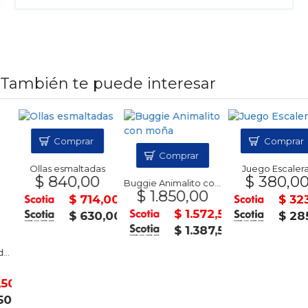
También te puede interesar
Comprar
Comprar
Comprar
Ollas esmaltadas
Juego Escaleras
$ 840,00
$ 380,00
Buggie Animalito con moña
$ 1.850,00
$ 714,00
$ 323,
$ 1.572,50
$ 630,00
$ 285,
$ 1.387,50
0