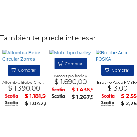
También te puede interesar
Comprar
Comprar
Comprar
Moto tipo harley
$ 1.690,00
Alfombra Bebé Circular Zorros
Broche Acco FOSKA
$ 1.390,00
$ 3,00
$ 1.436,50
$ 1.181,50
$ 2,55
$ 1.267,50
$ 1.042,50
$ 2,25