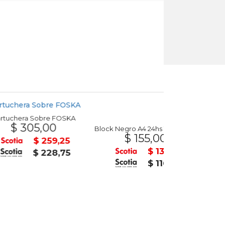
Sobre FOSKA
Asiento p
5,00
$ 41
Block Negro A4 24hs 120gr FEDRIGONI
$ 155,00
$ 259,25
$ 131,75
$ 228,75
$ 116,25