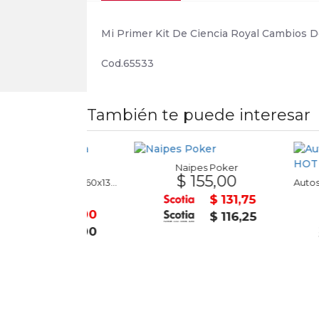
Mi Primer Kit De Ciencia Royal Cambios D
Cod.65533
También te puede interesar
Naipes Poker
$ 155,00
Rollo de Papel Obra 75x60x13mm
0,00
$ 59
$ 131,75
$ 34,00
$ 116,25
$ 30,00