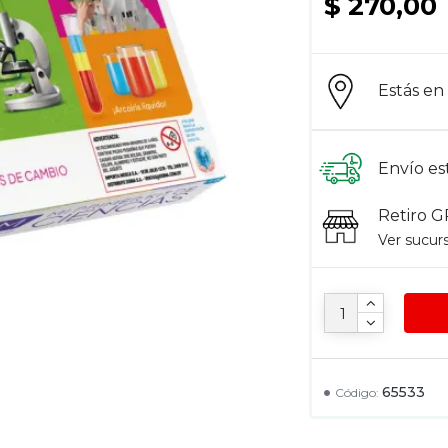
$ 270,00
Estás e
Envío es
Retiro G
Ver sucur
65533
Código: