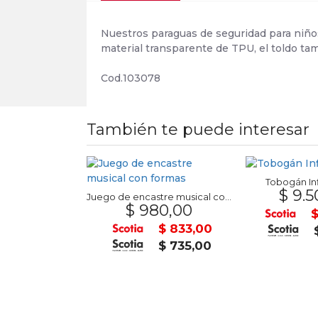
Nuestros paraguas de seguridad para niños 
material transparente de TPU, el toldo tam
Cod.103078
También te puede interesar
Tobogán Inf
$ 9.5
a 50grs. FOSKA
Juego de encastre musical con formas
7,00
$ 980,00
$
$ 22,95
$ 833,00
$ 20,25
$ 735,00