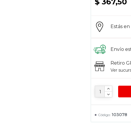
$ 367,50
Estás e
Envío es
Retiro G
Ver sucur
103078
Código: