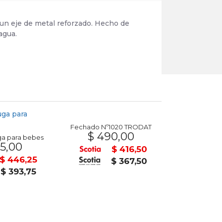
 un eje de metal reforzado. Hecho de
agua.
Fechado Nº1020 TRODAT
Tijera punt
$ 490,00
$ 4
a para bebes
5,00
$ 416,50
$ 446,25
$ 367,50
$ 393,75