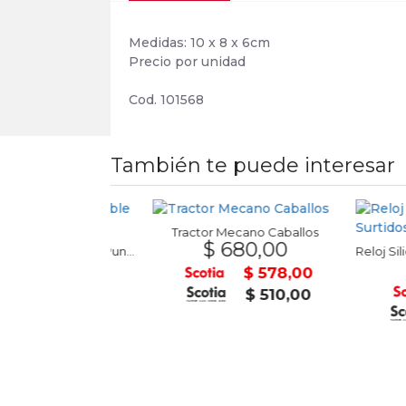
Medidas: 10 x 8 x 6cm
Precio por unidad
Cod. 101568
También te puede interesar
Tractor Mecano Caballos
$ 680,00
Set 24 Marcadores Doble Punta FOSKA
9,00
$ 19
$ 578,00
$ 509,15
$ 510,00
$ 449,25