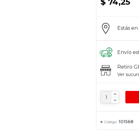
$ 74,25
Estás e
Envío es
Retiro G
Ver sucur
101568
Código: