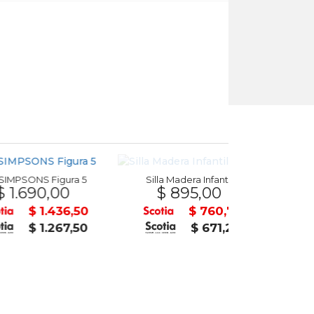
NS Figura 5
Silla Madera Infantil
90,00
$ 895,00
Flotador Infla
$ 42
$ 1.436,50
$ 760,75
$ 1.267,50
$ 671,25