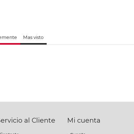
temente
Mas visto
ervicio al Cliente
Mi cuenta