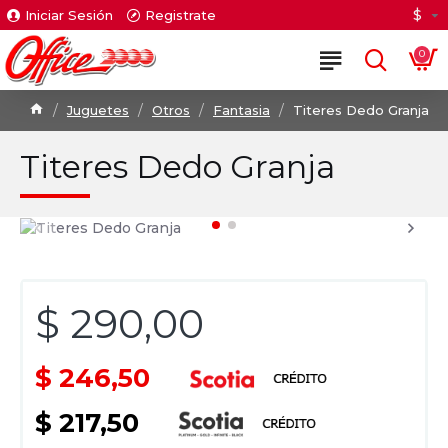
$
Iniciar Sesión
Registrate
0
Juguetes
Otros
Fantasia
Titeres Dedo Granja
Titeres Dedo Granja
$ 290,00
$ 246,50
$ 217,50