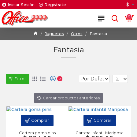
$
Iniciar Sesión
Registrate
0
Juguetes
Otros
Fantasia
Fantasia
Filtros
0
Cargar productos anteriores
Comprar
Comprar
Cartera goma pins
Cartera infantil Mariposa