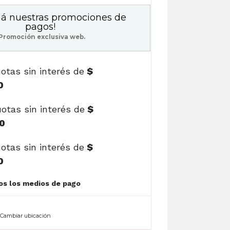
á nuestras promociones de
pagos!
Promoción exclusiva web.
otas sin interés de
$
0
otas sin interés de
$
0
otas sin interés de
$
0
Ver cuotas y todos los medios de pago
n
Cambiar ubicación