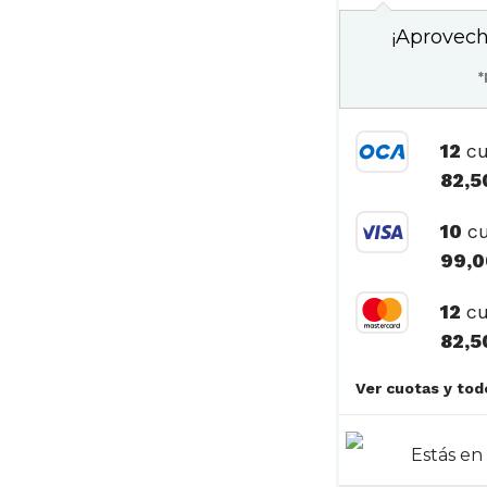
¡Aprovech
*
12
cu
82,5
10
cu
99,0
12
cu
82,5
Estás e