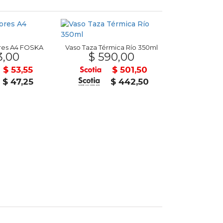
ores A4 FOSKA
Vaso Taza Térmica Río 350ml
Visor para Ob
3,00
$ 590,00
$ 66
$ 53,55
$ 501,50
$ 47,25
$ 442,50