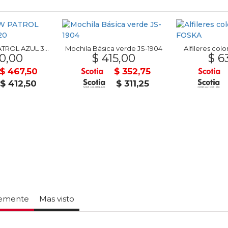
Mochila PAW PATROL AZUL 30x24x20
Mochila Básica verde JS-1904
Alfileres col
0,00
$ 415,00
$ 6
$ 467,50
$ 352,75
$ 412,50
$ 311,25
temente
Mas visto