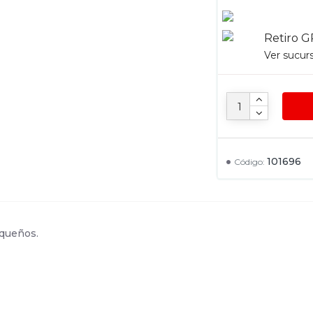
Retiro G
Ver sucur
101696
Código:
equeños.