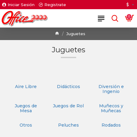
$
Iniciar Sesión
Registrate
0
Juguetes
Juguetes
Aire Libre
Didácticos
Diversión e
Ingenio
Juegos de
Juegos de Rol
Muñecos y
Mesa
Muñecas
Otros
Peluches
Rodados