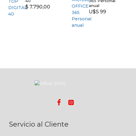
40
365 Personal
anual
$ 7.790,00
U$S 99
Servicio al Cliente