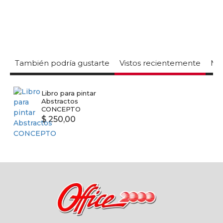
También podría gustarte
Vistos recientemente
Mas
Libro para pintar
Abstractos
CONCEPTO
$ 250,00