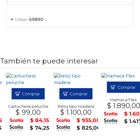
69890
Código:
También te puede interesar
Comprar
Comprar
Comprar
Hamaca Flex
$ 1.890,00
Cartuchera peluche
Reloj tipo madera
$ 99,00
$ 1.100,00
$ 1.606
$ 84,15
$ 935,00
$ 1.417
$ 74,25
$ 825,00