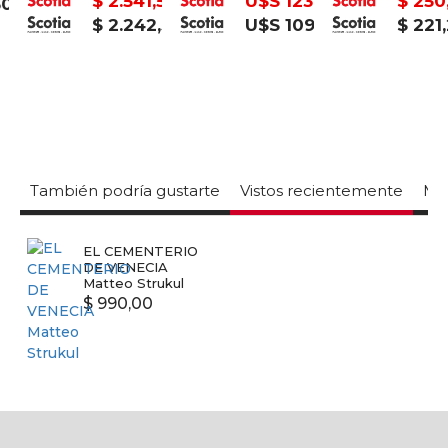
$ 2.541,50
U$S 123
$ 250,7
$ 2.242,50
U$S 109
$ 221,2
También podría gustarte
Vistos recientemente
Mas
EL CEMENTERIO
DE VENECIA
Matteo Strukul
$ 990,00