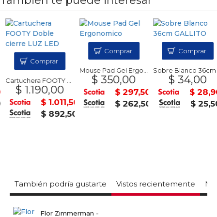
También te puede interesar
Comprar
Comprar
Comprar
Mouse Pad Gel Ergonomico
Sobre Blanco 36cm GALLITO
$ 350,00
$ 34,00
Cartuchera FOOTY Doble cierre LUZ LED
$ 1.190,00
$ 297,50
$ 28,90
$ 1.011,50
$ 262,50
$ 25,50
$ 892,50
También podría gustarte
Vistos recientemente
Mas
Flor Zimmerman -