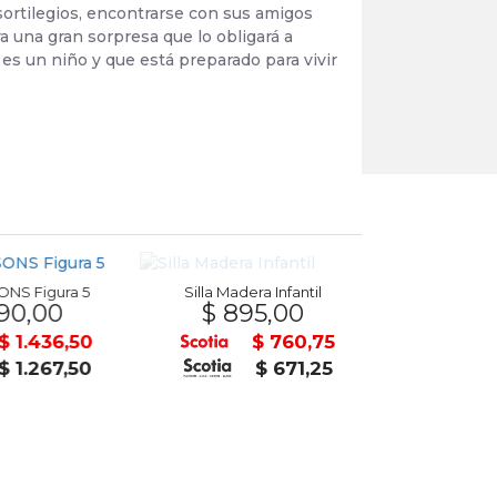
sortilegios, encontrarse con sus amigos
ra una gran sorpresa que lo obligará a
 es un niño y que está preparado para vivir
NS Figura 5
Silla Madera Infantil
90,00
$ 895,00
Flotador Infla
$ 42
$ 1.436,50
$ 760,75
$ 1.267,50
$ 671,25