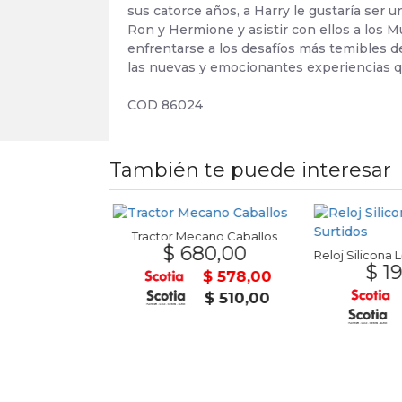
sus catorce años, a Harry le gustaría ser
Ron y Hermione y asistir con ellos a los Mu
enfrentarse a los desafíos más temibles de
las nuevas y emocionantes experiencias qu
COD 86024
También te puede interesar
Tractor Mecano Caballos
$ 680,00
Set 24 Marcadores Doble Punta FOSKA
9,00
$ 19
$ 578,00
$ 509,15
$ 510,00
$ 449,25