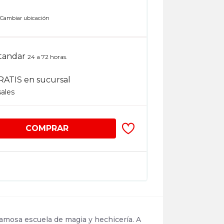
n
Cambiar ubicación
tandar
24 a 72 horas.
RATIS en sucursal
sales
COMPRAR
famosa escuela de magia y hechicería. A