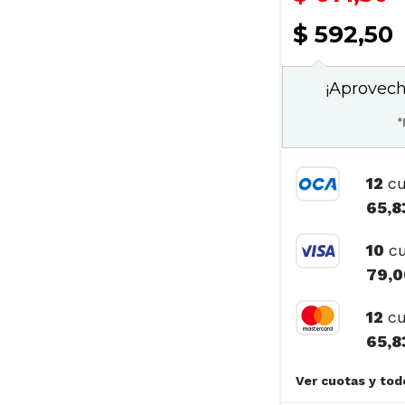
$ 592,50
¡Aprovech
*
12
cu
65,8
10
cu
79,0
12
cu
65,8