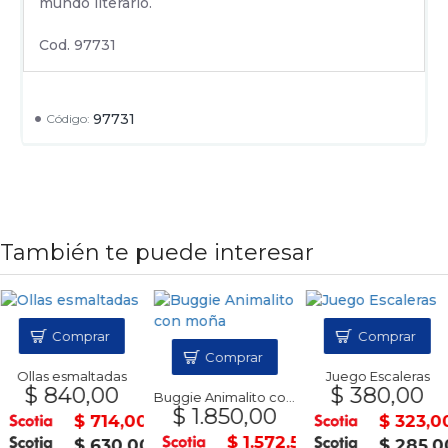
mundo literario.
Cod. 97731
97731
Código:
También te puede interesar
Comprar
Comprar
Comprar
Ollas esmaltadas
Juego Escaleras
$ 840,00
$ 380,00
Buggie Animalito con moña
$ 1.850,00
$ 714,00
$ 323,0
$ 1.572,50
$ 630,00
$ 285,0