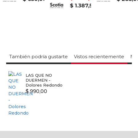
$ 1.387,50
También podría gustarte
Vistos recientemente
Mas
LAS QUE NO
DUERMEN -
Dolores Redondo
$ 990,00