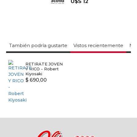
U$S 12
También podría gustarte
Vistos recientemente
Mas
RETIRATE JOVEN
Y RICO - Robert
Kiyosaki
$ 690,00