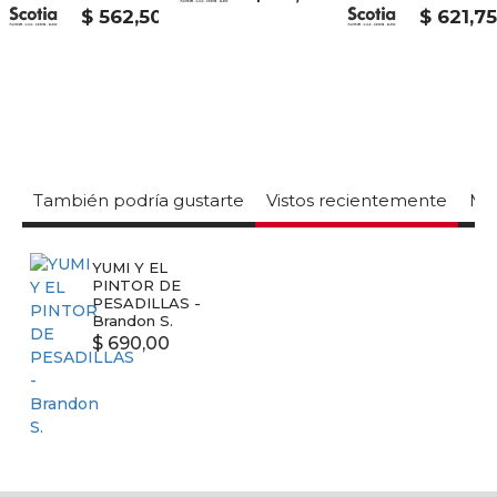
$ 562,50
$ 621,7
También podría gustarte
Vistos recientemente
Mas
YUMI Y EL
PINTOR DE
PESADILLAS -
Brandon S.
$ 690,00