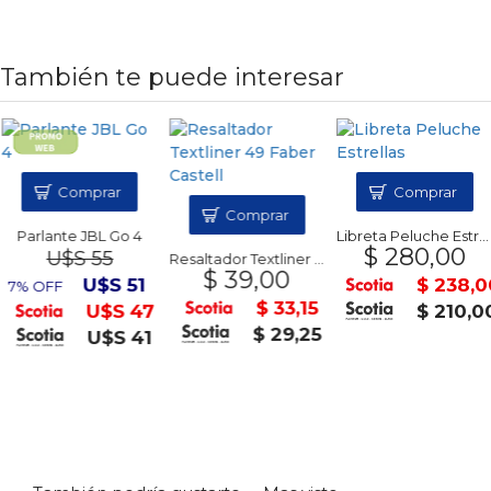
También te puede interesar
Comprar
Comprar
Comprar
Parlante JBL Go 4
Libreta Peluche Estrellas
$ 280,00
U$S 55
Resaltador Textliner 49 Faber Castell
$ 39,00
U$S 51
$ 238,0
7% OFF
$ 33,15
U$S 47
$ 210,0
$ 29,25
U$S 41