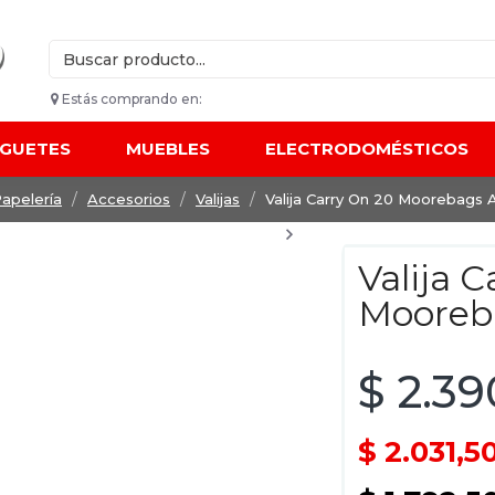
Estás comprando en:
UGUETES
MUEBLES
ELECTRODOMÉSTICOS
apelería
Accesorios
Valijas
Valija Carry On 20 Moorebags
Valija 
Mooreb
$ 2.39
$ 2.031,5