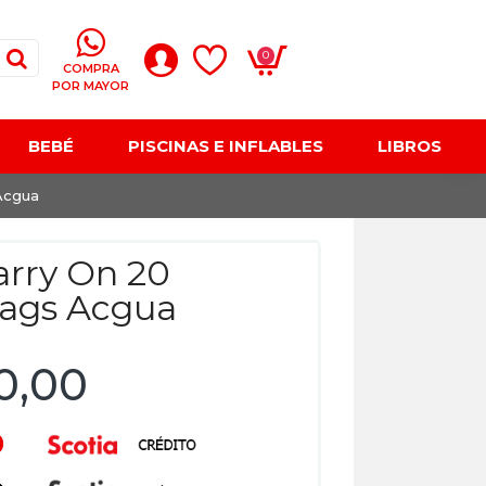
0
COMPRA
POR MAYOR
BEBÉ
PISCINAS E INFLABLES
LIBROS
 Acgua
Carry On 20
ags Acgua
0,00
0