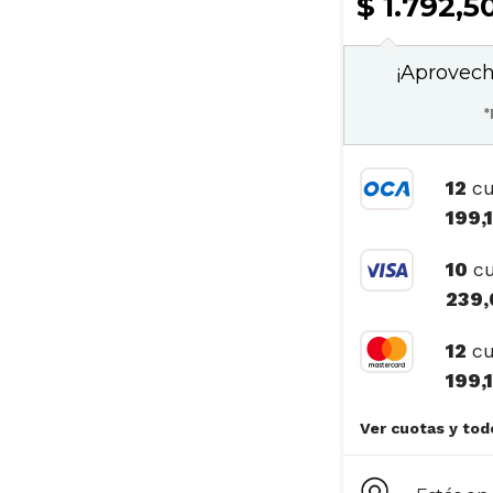
$ 1.792,5
¡Aprovech
*
12
cu
199,
10
cu
239,
12
cu
199,