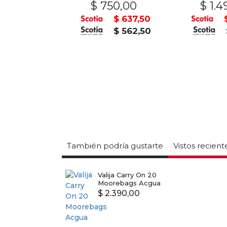
90,00
$ 750,00
$ 1.4
$ 3.051,50
$ 637,50
$ 2.692,50
$ 562,50
También podría gustarte
Vistos recien
Valija Carry On 20
Moorebags Acgua
$ 2.390,00