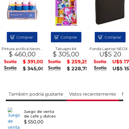
Comprar
Comprar
Comprar
Pintura acrílica Neon x8 DA VINCI
Tatuajes kit
Funda Laptop NEOX 15.6 Negra
$ 460,00
$ 305,00
U$S 20
$ 391,00
$ 259,25
U$S 17
$ 345,00
$ 228,75
U$S 15
También podría gustarte
Vistos recientemente
Mas
Juego de venta
de cafe y dulces
$ 550,00