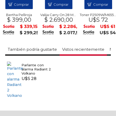
Comprar
Comprar
Comprar
Bertha Pelliroja
Valija Carry On 28 MOOREBAGS
Toner P2509W/M6559NW PANTUM
$ 399,00
$ 2.690,00
U$S 72
$ 339,15
$ 2.286,50
U$S 61
$ 299,25
$ 2.017,50
U$S 54
También podría gustarte
Vistos recientemente
Mas
Parlante con
alarma Radiant 2
Volkano
U$S 28