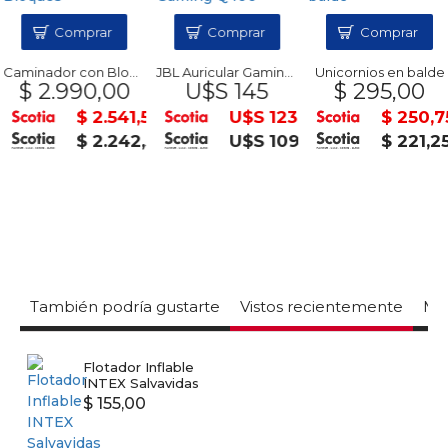
Comprar
Comprar
Comprar
Caminador con Bloques
JBL Auricular Gaming Q400
Unicornios en balde
$ 2.990,00
U$S 145
$ 295,00
$ 2.541,50
U$S 123
$ 250,7
$ 2.242,50
U$S 109
$ 221,2
También podría gustarte
Vistos recientemente
Mas
Flotador Inflable
INTEX Salvavidas
$ 155,00