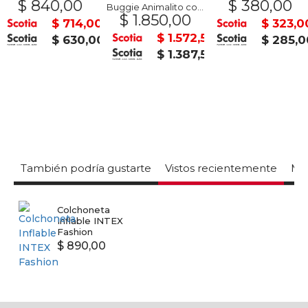
$ 840,00
$ 380,00
Buggie Animalito con moña
$ 1.850,00
$ 714,00
$ 323,0
$ 1.572,50
$ 630,00
$ 285,0
$ 1.387,50
También podría gustarte
Vistos recientemente
Mas
Colchoneta
Inflable INTEX
Fashion
$ 890,00