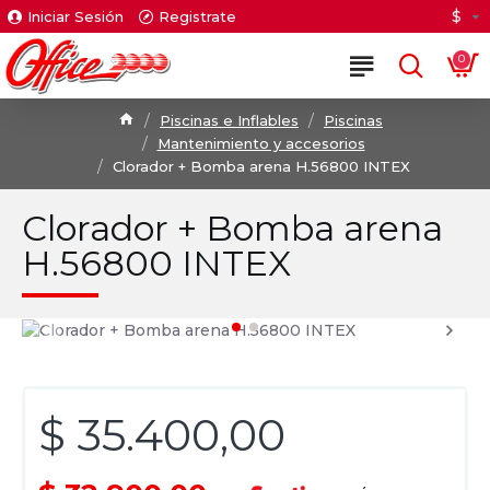
$
Iniciar Sesión
Registrate
0
Piscinas e Inflables
Piscinas
Mantenimiento y accesorios
Clorador + Bomba arena H.56800 INTEX
Clorador + Bomba arena
H.56800 INTEX
$ 35.400,00