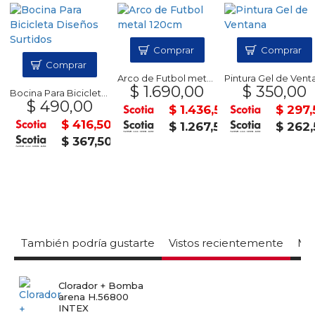
Comprar
Comprar
Comprar
Arco de Futbol metal 120cm
Pintura Gel de Ventana
$ 1.690,00
$ 350,00
Bocina Para Bicicleta Diseños Surtidos
$ 490,00
$ 1.436,50
$ 297,5
$ 416,50
$ 1.267,50
$ 262,5
$ 367,50
También podría gustarte
Vistos recientemente
Mas
Clorador + Bomba
arena H.56800
INTEX