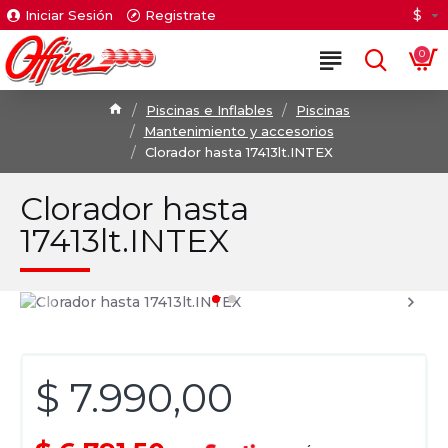
$
Iniciar Sesión
Registrate
0
Piscinas e Inflables
Piscinas
Mantenimiento y accesorios
Clorador hasta 17413lt.INTEX
Clorador hasta
17413lt.INTEX
$ 7.990,00