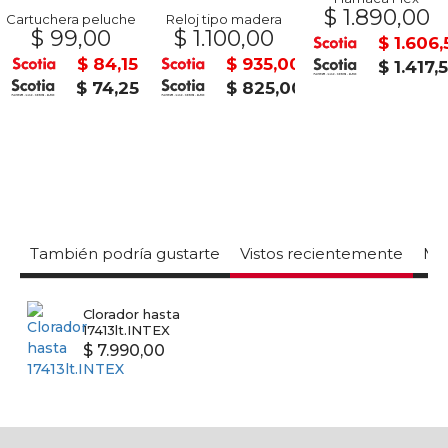
$ 1.890,00
Cartuchera peluche
Reloj tipo madera
$ 99,00
$ 1.100,00
$ 1.606,
$ 84,15
$ 935,00
$ 1.417,
$ 74,25
$ 825,00
También podría gustarte
Vistos recientemente
Mas
Clorador hasta
17413lt.INTEX
$ 7.990,00