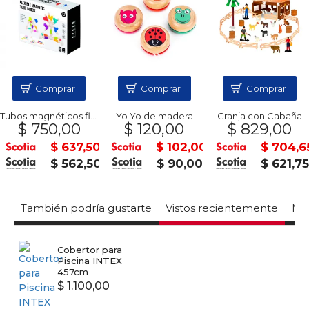
Comprar
Comprar
Comprar
Tubos magnéticos flex
Yo Yo de madera
Granja con Cabaña
$ 750,00
$ 120,00
$ 829,00
$ 637,50
$ 102,00
$ 704,6
$ 562,50
$ 90,00
$ 621,7
También podría gustarte
Vistos recientemente
Mas
Cobertor para
Piscina INTEX
457cm
$ 1.100,00