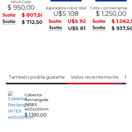
Móvil Cielo
$ 950,00
Aspiradora robot 16W
Cinto con Herramientas
U$S 108
$ 1.250,00
$ 807,50
0
U$S 92
$ 1.062,
$ 712,50
0
U$S 81
$ 937,5
También podría gustarte
Vistos recientemente
Mas
Cobertor
Rectangular
INTEX
400x200cm
$ 1.190,00