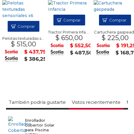
Comprar
Comprar
Comprar
Tractor Primera Infancia
Cartuchera gaspeada
$ 650,00
$ 225,00
Pelotas texturadas sensoriales x6
$ 515,00
$ 552,50
$ 191,25
$ 437,75
$ 487,50
$ 168,7
$ 386,25
También podría gustarte
Vistos recientemente
Mas
Enrollador
Cobertor Solar
para Piscina