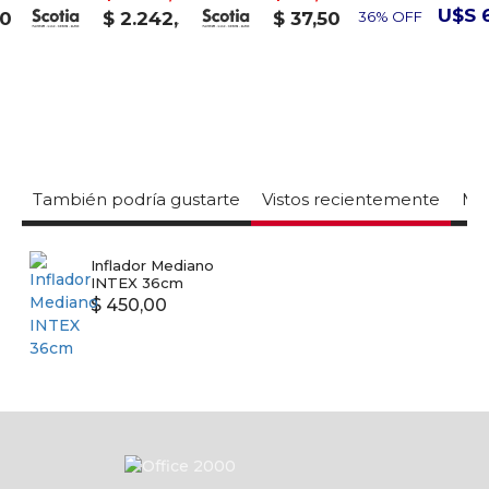
U$S 63
$ 2.242,50
$ 37,50
36% OFF
También podría gustarte
Vistos recientemente
Mas
Inflador Mediano
INTEX 36cm
$ 450,00