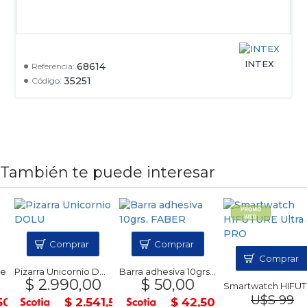
INTEX
68614
Referencia:
35251
Código:
También te puede interesar
Comprar
Comprar
Comprar
Pizarra Unicornio DOLU
Barra adhesiva 10grs. FABER
$ 2.990,00
$ 50,00
Smartwatch HIFUTURE Ultra 
U$S 99
$ 2.541,50
$ 42,50