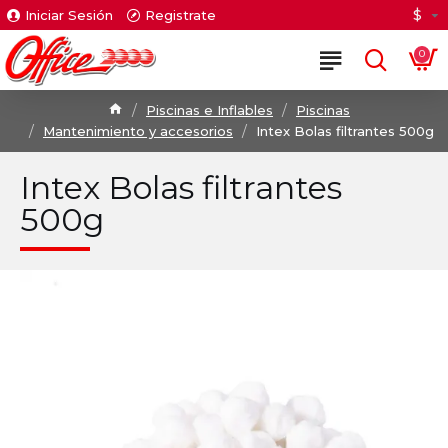
$
Iniciar Sesión
Registrate
0
Piscinas e Inflables
Piscinas
Mantenimiento y accesorios
Intex Bolas filtrantes 500g
Intex Bolas filtrantes
500g