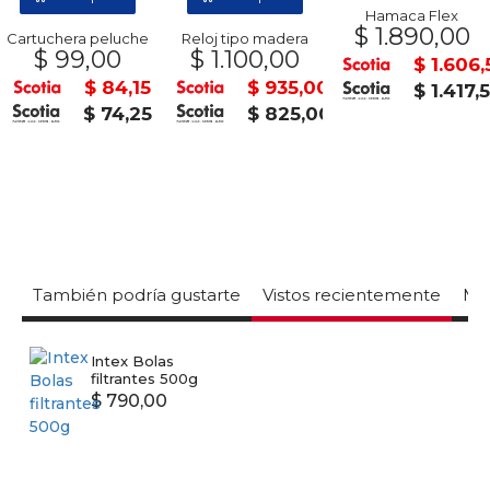
Hamaca Flex
$ 1.890,00
Cartuchera peluche
Reloj tipo madera
$ 99,00
$ 1.100,00
$ 1.606,
$ 84,15
$ 935,00
$ 1.417,
$ 74,25
$ 825,00
También podría gustarte
Vistos recientemente
Mas
Intex Bolas
filtrantes 500g
$ 790,00