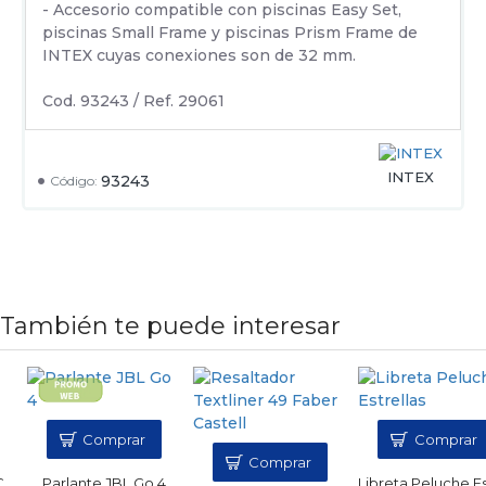
- Accesorio compatible con piscinas Easy Set,
piscinas Small Frame y piscinas Prism Frame de
INTEX cuyas conexiones son de 32 mm.
Cod. 93243 / Ref. 29061
INTEX
93243
Código:
También te puede interesar
Comprar
Comprar
Comprar
Parlante JBL Go 4
Libreta Peluche E