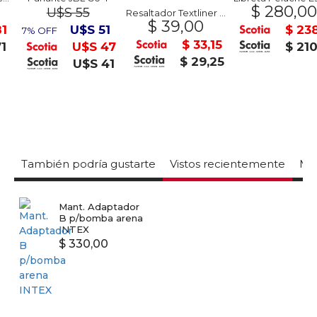
$ 280,00
U$S 55
Resaltador Textliner 49 Faber Castell
$ 39,00
U$S 51
$ 238,
7% OFF
$ 33,15
U$S 47
$ 210,
$ 29,25
U$S 41
También podría gustarte
Vistos recientemente
Mas
Mant. Adaptador
B p/bomba arena
INTEX
$ 330,00