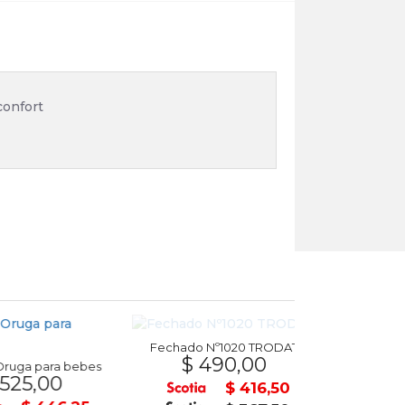
confort
Fechado Nº1020 TRODAT
Tijera punt
$ 490,00
$ 4
a para bebes
5,00
$ 416,50