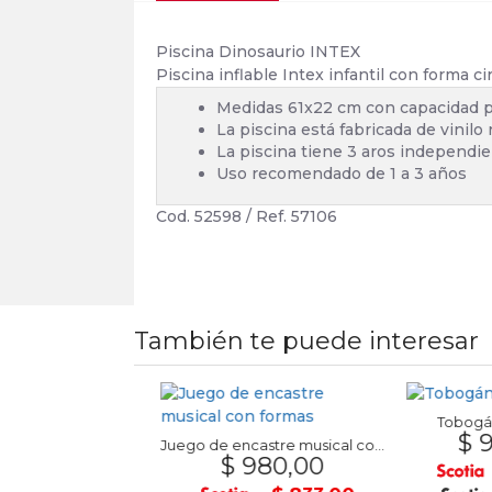
Piscina Dinosaurio INTEX
Piscina inflable Intex infantil con forma c
Medidas 61x22 cm con capacidad pa
La piscina está fabricada de vinilo
La piscina tiene 3 aros independi
Uso recomendado de 1 a 3 años
Cod. 52598 / Ref. 57106
También te puede interesar
Tobogán Inf
$ 9.5
a 50grs. FOSKA
Juego de encastre musical con formas
7,00
$ 980,00
$