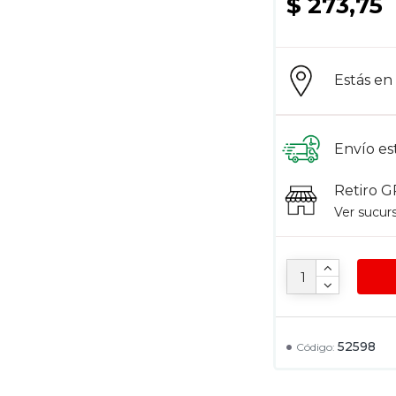
$ 273,75
Estás e
Envío es
Retiro G
Ver sucur
52598
Código: