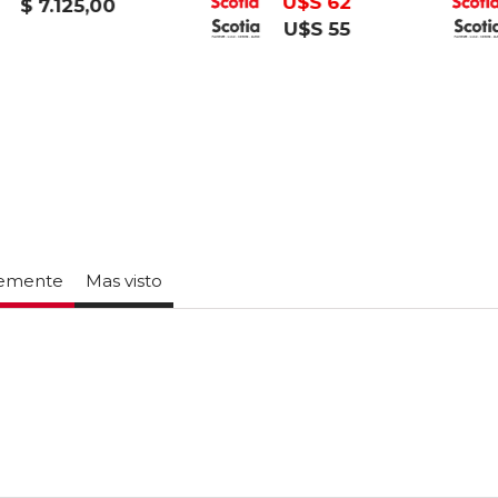
U$S 62
$ 7.125,00
U$S 55
temente
Mas visto