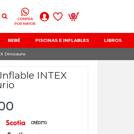
0
COMPRA
POR MAYOR
BEBÉ
PISCINAS E INFLABLES
LIBROS
EX Dinosaurio
 Inflable INTEX
rio
,00