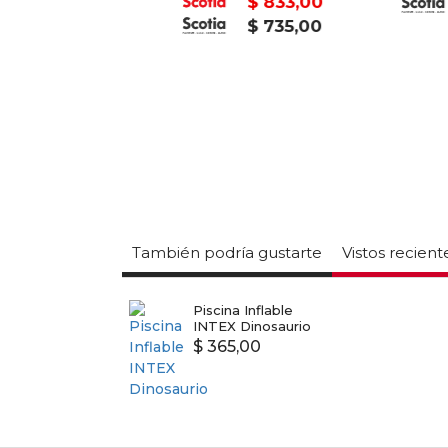
$ 22,95
$ 833,00
$ 20,25
$ 735,00
También podría gustarte
Vistos recien
Piscina Inflable
INTEX Dinosaurio
$ 365,00