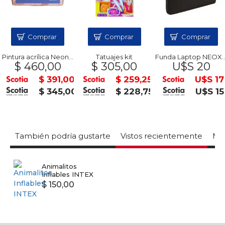
Comprar
Comprar
Comprar
Pintura acrílica Neon x8 DA VINCI
Tatuajes kit
Funda Laptop NEOX 15.6 Negra
$ 460,00
$ 305,00
U$S 20
$ 391,00
$ 259,25
U$S 17
$ 345,00
$ 228,75
U$S 15
También podría gustarte
Vistos recientemente
Mas
Animalitos
Inflables INTEX
$ 150,00