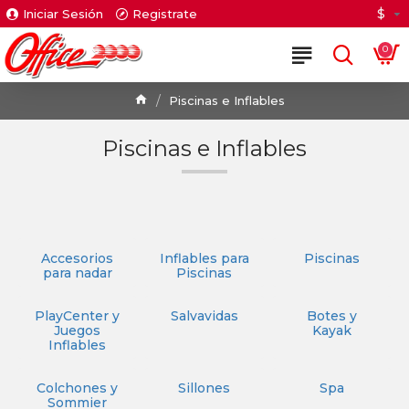
$
Iniciar Sesión
Registrate
0
Piscinas e Inflables
Piscinas e Inflables
Accesorios
Inflables para
Piscinas
para nadar
Piscinas
PlayCenter y
Salvavidas
Botes y
Juegos
Kayak
Inflables
Colchones y
Sillones
Spa
Sommier