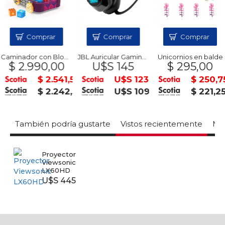
Comprar
Comprar
Comprar
Caminador con Bloques
JBL Auricular Gaming Q400
Unicornios en balde
$ 2.990,00
U$S 145
$ 295,00
$ 2.541,50
U$S 123
$ 250,7
$ 2.242,50
U$S 109
$ 221,2
También podría gustarte
Vistos recientemente
Mas
Proyector
Viewsonic
LX60HD
U$S 445