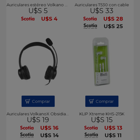
Auriculares estéreo Volkano Chat 2
Auriculares T530 con cable
U$S 5
U$S 33
U$S 4
U$S 28
U$S 25
Comprar
Comprar
Auriculares VolkanoX Obsidian Series Cableado
KLIP Xtreme KHS-215K
U$S 19
U$S 15
U$S 16
U$S 13
U$S 14
U$S 11