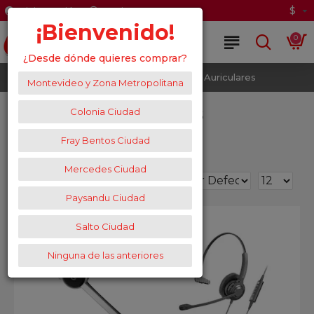
$
Iniciar Sesión
Registrate
¡Bienvenido!
0
¿Desde dónde quieres comprar?
Tecnología
Audio
Auriculares
Montevideo y Zona Metropolitana
Auriculares
Colonia Ciudad
Fray Bentos Ciudad
Mercedes Ciudad
Filtros
0
Paysandu Ciudad
Salto Ciudad
Ninguna de las anteriores