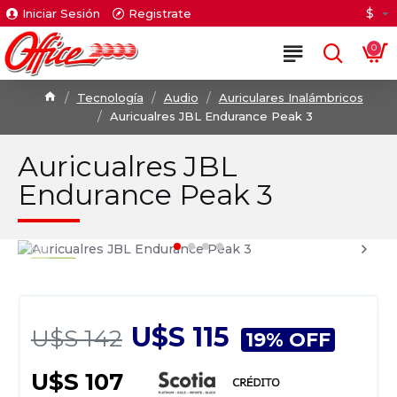
$
Iniciar Sesión
Registrate
0
Tecnología
Audio
Auriculares Inalámbricos
Auricualres JBL Endurance Peak 3
Auricualres JBL
Endurance Peak 3
U$S 115
U$S 142
19% OFF
U$S 107