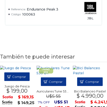
Endurance Peak 3
Referencia:
100063
Código:
JBL
También te puede interesar
Comprar
Comprar
Comprar
Juego de Pesca
$ 199,00
Auriculares Tune 530 BT
Bici Balanceo Pastel
$ 4.990,00
U$S 55
$ 169,15
U$S 51
$ 4.241
$ 149,25
7% OFF