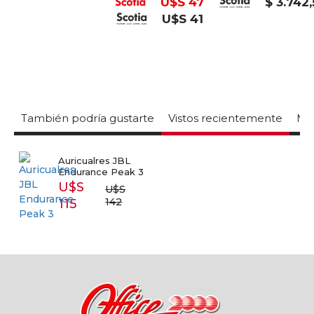
U$S 47
$ 3.742
U$S 41
También podría gustarte
Vistos recientemente
Mas
Auricualres JBL
Endurance Peak 3
U$S
U$S
142
115