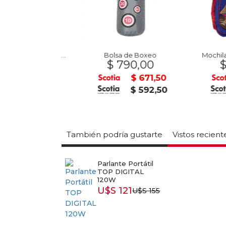
Auto Color Shifters HOT WHEELS
Bolsa de Boxeo
Mochila Din
9,00
$ 790,00
$ 69
$ 509,15
$ 671,50
$ 449,25
$ 592,50
También podría gustarte
Vistos recien
Parlante Portátil
TOP DIGITAL
120W
U$S 121
U$S 155