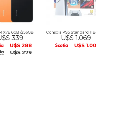
6GB /256GB
Consola PS5 Standard 1TB GT7 ASTRO
Mesa de Activ
 339
U$S 1.069
$ 78
U$S 288
U$S 1.009
U$S 279