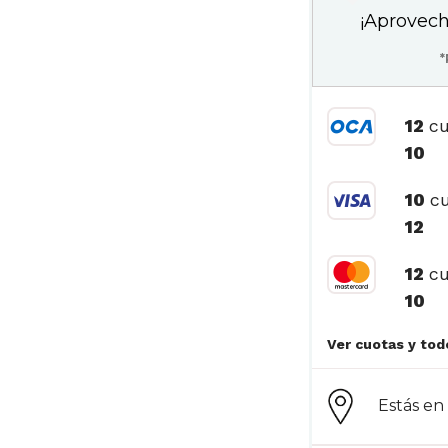
¡Aprovech
*
12
cu
10
10
cu
12
12
cu
10
Estás e