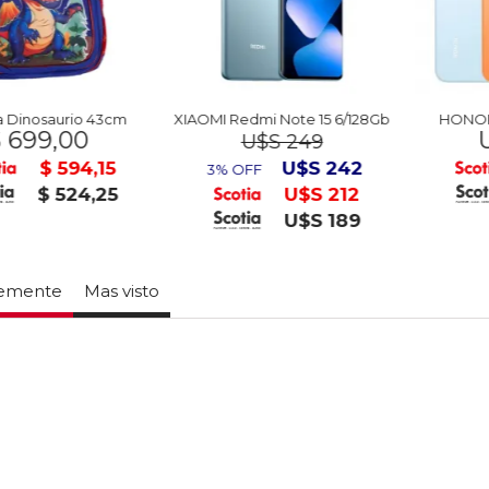
osaurio 43cm
XIAOMI Redmi Note 15 6/128Gb
HONOR X7E 
9,00
U$S
U$S 249
$ 594,15
U$S 242
3% OFF
$ 524,25
U$S 212
U$S 189
temente
Mas visto