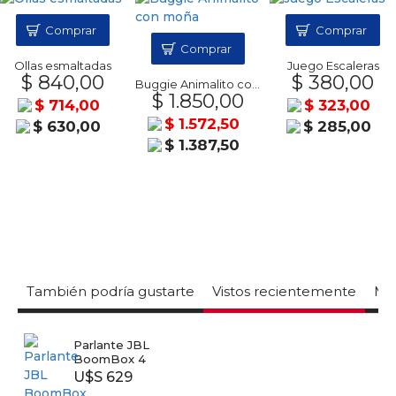
Comprar
Comprar
Comprar
Ollas esmaltadas
Juego Escaleras
$ 840,00
$ 380,00
Buggie Animalito con moña
$ 1.850,00
$ 714,00
$ 323,00
$ 1.572,50
$ 630,00
$ 285,00
$ 1.387,50
También podría gustarte
Vistos recientemente
Mas
Parlante JBL
BoomBox 4
U$S 629